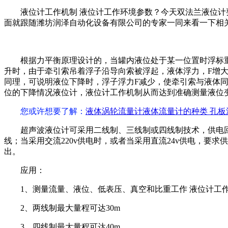
液位计工作机制 液位计工作环境参数？今天双法兰液位
面就跟随潍坊润泽自动化设备有限公司的专家一同来看一下相
根据力平衡原理设计的，当罐内液位处于某一位置时浮标重量W
升时，由于牵引索吊着浮子沿导向索被浮起，液体浮力，F增
同理，可说明液位下降时，浮子浮力F减少，使牵引索与液体
位的下降情况液位计，液位计工作机制从而达到准确测量液位
您或许想要了解
：
液体涡轮流量计液体流量计的种类 孔板
超声波液位计可采用二线制、三线制或四线制技术，供电回
线；当采用交流220v供电时，或者当采用直流24v供电，要
出。
应用：
1、测量流量、液位、低表压、真空和比重工作 液位计工
2、两线制最大量程可达30m
3、四线制最大量程可达40m