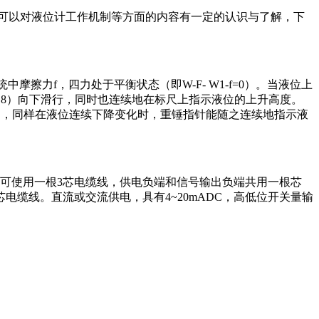
可以对液位计工作机制等方面的内容有一定的认识与了解，下
擦力f，四力处于平衡状态（即W-F- W1-f=0）。当液位上
8）向下滑行，同时也连续地在标尺上指示液位的上升高度。
动，同样在液位连续下降变化时，重锤指针能随之连续地指示液
，可使用一根3芯电缆线，供电负端和信号输出负端共用一根芯
电缆线。直流或交流供电，具有4~20mADC，高低位开关量输