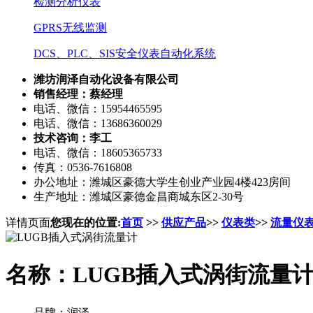
检测分析仪表
GPRS无线监测
DCS、PLC、SIS安全仪表自动化系统
潍坊润泽自动化设备有限公司
销售经理：蔡经理
电话、微信：15954465595
电话、微信：13686360029
技术咨询：李工
电话、微信：18605365733
传真：0536-7616808
办公地址：潍城区豪德大学生创业产业园4楼423房间
生产地址：潍城区豪德金昌商城东区2-30号
详情页面
您现在的位置:
首页
>>
供应产品
>>
仪表类
>>
流量仪
名称：LUGB插入式涡街流量
品牌：润泽