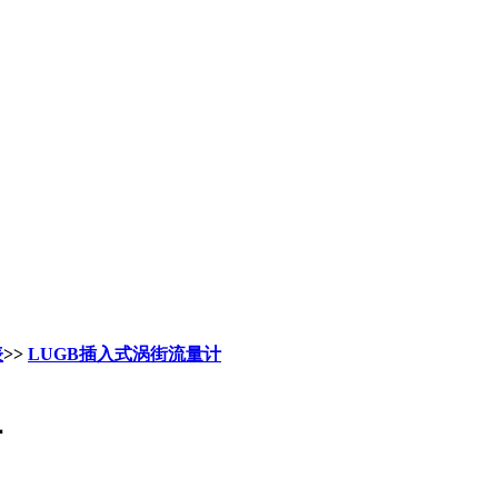
表
>>
LUGB插入式涡街流量计
计