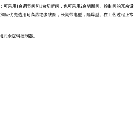
阀；可采用1台调节阀和1台切断阀，也可采用2台切断阀。控制阀的冗余设
磁阀应优先选用耐高温绝缘线圈，长期带电型，隔爆型。在工艺过程正常
采用冗余逻辑控制器。