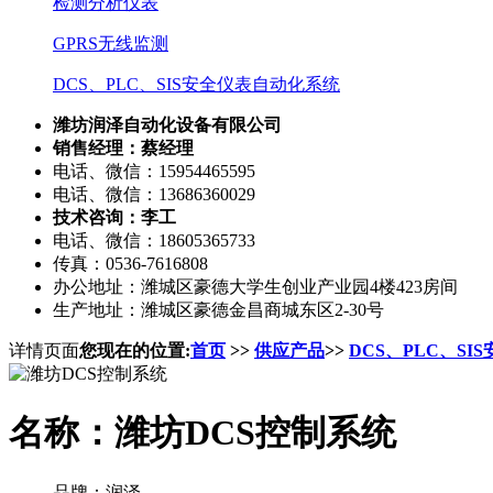
检测分析仪表
GPRS无线监测
DCS、PLC、SIS安全仪表自动化系统
潍坊润泽自动化设备有限公司
销售经理：蔡经理
电话、微信：15954465595
电话、微信：13686360029
技术咨询：李工
电话、微信：18605365733
传真：0536-7616808
办公地址：潍城区豪德大学生创业产业园4楼423房间
生产地址：潍城区豪德金昌商城东区2-30号
详情页面
您现在的位置:
首页
>>
供应产品
>>
DCS、PLC、S
名称：潍坊DCS控制系统
品牌：润泽