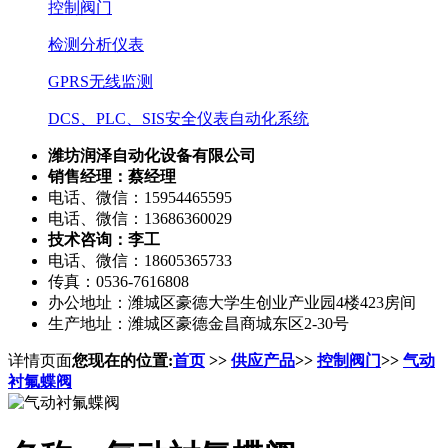
控制阀门
检测分析仪表
GPRS无线监测
DCS、PLC、SIS安全仪表自动化系统
潍坊润泽自动化设备有限公司
销售经理：蔡经理
电话、微信：15954465595
电话、微信：13686360029
技术咨询：李工
电话、微信：18605365733
传真：0536-7616808
办公地址：潍城区豪德大学生创业产业园4楼423房间
生产地址：潍城区豪德金昌商城东区2-30号
详情页面
您现在的位置:
首页
>>
供应产品
>>
控制阀门
>>
气动
衬氟蝶阀