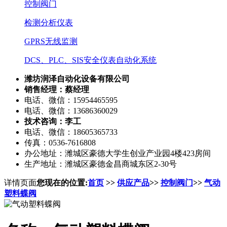
控制阀门
检测分析仪表
GPRS无线监测
DCS、PLC、SIS安全仪表自动化系统
潍坊润泽自动化设备有限公司
销售经理：蔡经理
电话、微信：15954465595
电话、微信：13686360029
技术咨询：李工
电话、微信：18605365733
传真：0536-7616808
办公地址：潍城区豪德大学生创业产业园4楼423房间
生产地址：潍城区豪德金昌商城东区2-30号
详情页面
您现在的位置:
首页
>>
供应产品
>>
控制阀门
>>
气动
塑料蝶阀