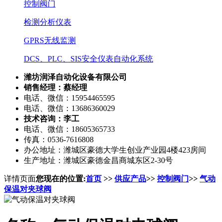
控制阀门
检测分析仪表
GPRS无线监测
DCS、PLC、SIS安全仪表自动化系统
潍坊润泽自动化设备有限公司
销售经理：蔡经理
电话、微信：15954465595
电话、微信：13686360029
技术咨询：李工
电话、微信：18605365733
传真：0536-7616808
办公地址：潍城区豪德大学生创业产业园4楼423房间
生产地址：潍城区豪德金昌商城东区2-30号
详情页面
您现在的位置:
首页
>>
供应产品
>>
控制阀门
>>
气动
保温对夹球阀